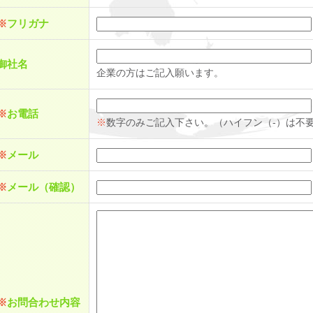
※
フリガナ
御社名
企業の方はご記入願います。
※
お電話
※
数字のみご記入下さい。（ハイフン（-）は不
※
メール
※
メール（確認）
※
お問合わせ内容